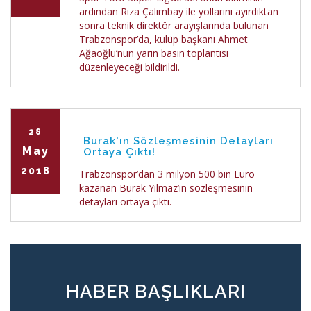
ardından Rıza Çalımbay ile yollarını ayırdıktan
sonra teknik direktör arayışlarında bulunan
Trabzonspor’da, kulüp başkanı Ahmet
Ağaoğlu’nun yarın basın toplantısı
düzenleyeceği bildirildi.
28
Burak'ın Sözleşmesinin Detayları
May
Ortaya Çıktı!
2018
Trabzonspor’dan 3 milyon 500 bin Euro
kazanan Burak Yılmaz’ın sözleşmesinin
detayları ortaya çıktı.
HABER BAŞLIKLARI