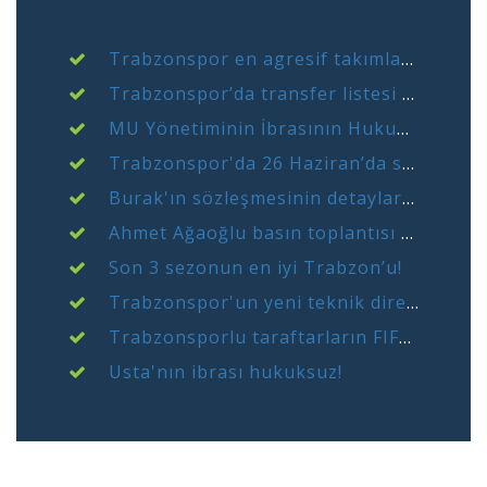
Trabzonspor en agresif takımlardan.
Trabzonspor’da transfer listesi kabarık
MU Yönetiminin İbrasının Hukuksuzluğu Trabzonspor Tüzük Kongresinde Konuşuldu
Trabzonspor'da 26 Haziran’da sezon açılıyor
Burak'ın sözleşmesinin detayları ortaya çıktı!
Ahmet Ağaoğlu basın toplantısı düzenleyecek
Son 3 sezonun en iyi Trabzon’u!
Trabzonspor'un yeni teknik direktörü açıklanacak
Trabzonsporlu taraftarların FIFA önündeki eyleminde 53. gün
Usta'nın ibrası hukuksuz!