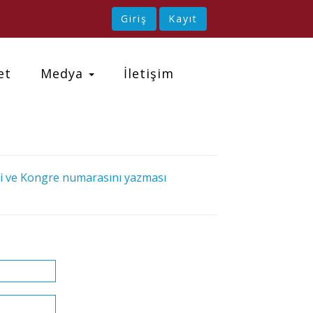
Giriş
Kayıt
et
Medya
İletişim
i ve Kongre numarasını yazması