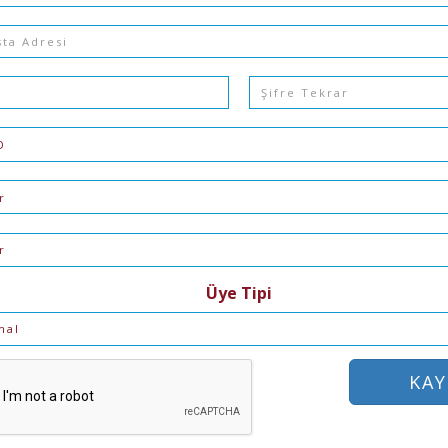
ası
a
Şifre
Tekrar
Üye Tipi
KAY