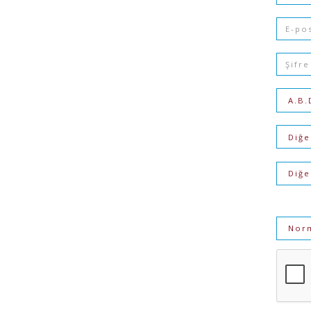
Numar
Epost
Şifre
Ülke
Şehir
İlçe